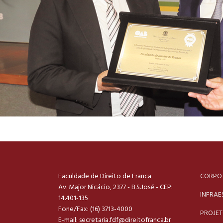
Faculdade de Direito de Franca
CORPO
Av. Major Nicácio, 2377 - B.S.José - CEP:
INFRAE
14.401-135
Fone/Fax: (16) 3713-4000
PROJE
E-mail:
secretaria.fdf@direitofranca.br