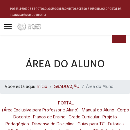
PORTAL
PEDIDOS E PROTOCOLOS
MOODLE
CONTATOS
ACESSO À INFORMAÇÃO
PORTAL DA
TRANSPARÊNCIA
OUVIDORIA
ALUNO
ÁREA DO ALUNO
Você está aqui:
Início
GRADUAÇÃO
Área do Aluno
PORTAL
(Área Exclusiva para Professor e Aluno)
Manual do Aluno
Corpo
Docente
Planos de Ensino
Grade Curricular
Projeto
Pedagógico
Dispensa de Disciplina
Guias para TC
Tutoriais