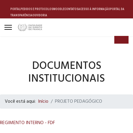
PORTAL
PEDIDOS E PROTOCOLOS
MOODLE
CONTATOS
ACESSO À INFORMAÇÃO
PORTAL DA
TRANSPARÊNCIA
OUVIDORIA
ALUNO
DOCUMENTOS
INSTITUCIONAIS
Você está aqui:
Início
PROJETO PEDAGÓGICO
REGIMENTO INTERNO - FDF