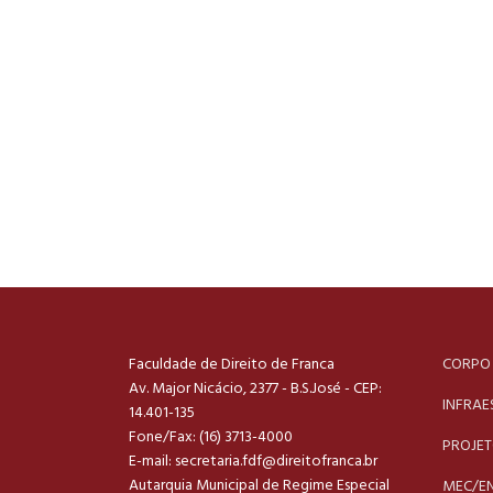
Faculdade de Direito de Franca
CORPO
Av. Major Nicácio, 2377 - B.S.José - CEP:
INFRAE
14.401-135
Fone/Fax: (16) 3713-4000
PROJE
E-mail:
secretaria.fdf@direitofranca.br
Autarquia Municipal de Regime Especial
MEC/E