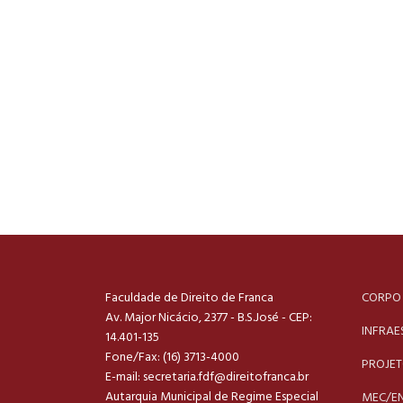
Faculdade de Direito de Franca
CORPO
Av. Major Nicácio, 2377 - B.S.José - CEP:
INFRAE
14.401-135
Fone/Fax: (16) 3713-4000
PROJE
E-mail:
secretaria.fdf@direitofranca.br
Autarquia Municipal de Regime Especial
MEC/E