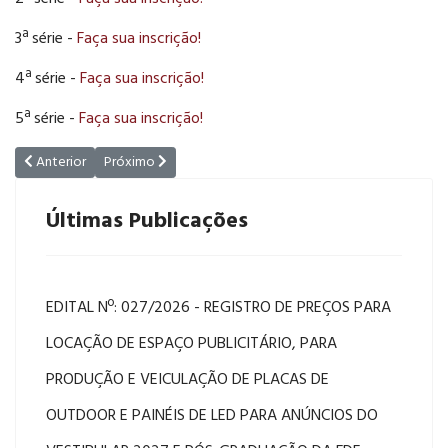
3ª série -
Faça sua inscrição!
4ª série -
Faça sua inscrição!
5ª série -
Faça sua inscrição!
Artigo anterior: COMUNICADO PARA DISPENSA DE DISCIPLINAS
Próximo artigo: A Faculdade de Direito de Franca realizar
Anterior
Próximo
Últimas Publicações
EDITAL Nº: 027/2026 - REGISTRO DE PREÇOS PARA
LOCAÇÃO DE ESPAÇO PUBLICITÁRIO, PARA
PRODUÇÃO E VEICULAÇÃO DE PLACAS DE
OUTDOOR E PAINÉIS DE LED PARA ANÚNCIOS DO