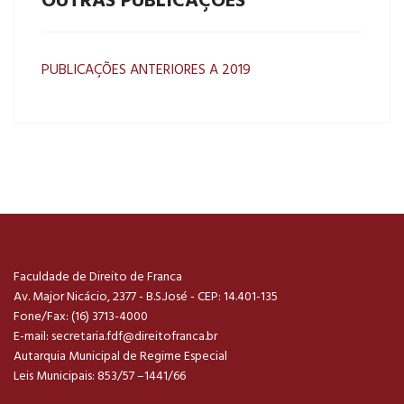
OUTRAS PUBLICAÇÕES
PUBLICAÇÕES ANTERIORES A 2019
Faculdade de Direito de Franca
Av. Major Nicácio, 2377 - B.S.José - CEP: 14.401-135
Fone/Fax: (16) 3713-4000
E-mail:
secretaria.fdf@direitofranca.br
Autarquia Municipal de Regime Especial
Leis Municipais: 853/57 –1441/66