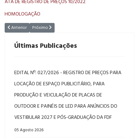
ATA DE REGISTRO DE PREÇOS 10/2022
HOMOLOGAÇÃO
Artigo anterior: EDITAL Nº. 021/2022 - REGISTRO DE PREÇOS PARA
Próximo artigo: PREGÃO PRESENCIAL nº 03/2022 - Sistemas
Anterior
Próximo
Últimas Publicações
EDITAL Nº: 027/2026 - REGISTRO DE PREÇOS PARA
LOCAÇÃO DE ESPAÇO PUBLICITÁRIO, PARA
PRODUÇÃO E VEICULAÇÃO DE PLACAS DE
OUTDOOR E PAINÉIS DE LED PARA ANÚNCIOS DO
VESTIBULAR 2027 E PÓS-GRADUAÇÃO DA FDF
05 Agosto 2026